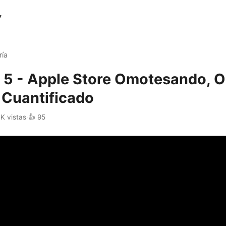
ría
 5 - Apple Store Omotesando, 
o Cuantificado
7K vistas
·
👍 95