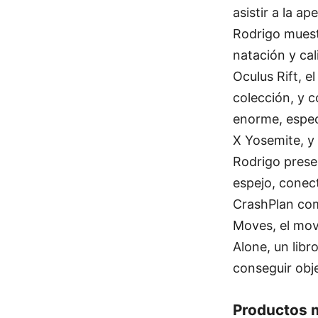
asistir a la a
Rodrigo muestr
natación y ca
Oculus Rift, e
colección, y 
enorme, espec
X Yosemite, y
Rodrigo pres
espejo, conec
CrashPlan com
Moves, el mov
Alone, un libr
conseguir obje
Productos 