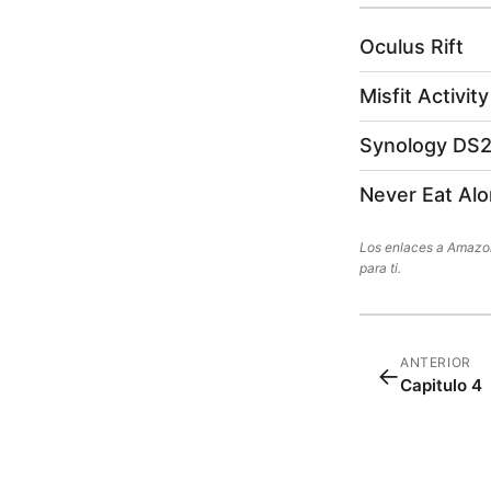
Oculus Rift
Misfit Activit
Synology DS
Never Eat Alo
Los enlaces a Amazon 
para ti.
ANTERIOR
←
Capitulo 4