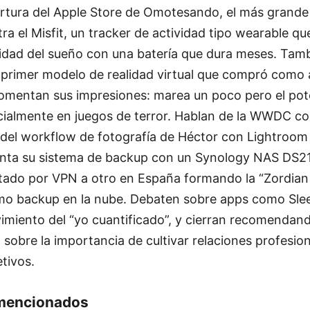
pertura del Apple Store de Omotesando, el más grande
a el Misfit, un tracker de actividad tipo wearable q
lidad del sueño con una batería que dura meses. Tam
l primer modelo de realidad virtual que compró como 
comentan sus impresiones: marea un poco pero el pot
ialmente en juegos de terror. Hablan de la WWDC co
 del workflow de fotografía de Héctor con Lightroom y
enta su sistema de backup con un Synology NAS DS2
tado por VPN a otro en España formando la “Zordian 
o backup en la nube. Debaten sobre apps como Slee
imiento del “yo cuantificado”, y cierran recomendan
o sobre la importancia de cultivar relaciones profesio
tivos.
mencionados