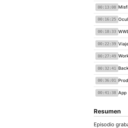
Misf
00:13:08
Ocul
00:16:25
WWDC
00:18:33
Viaj
00:22:39
Work
00:27:49
Back
00:32:41
Prod
00:36:01
App 
00:41:38
Resumen
Episodio grab