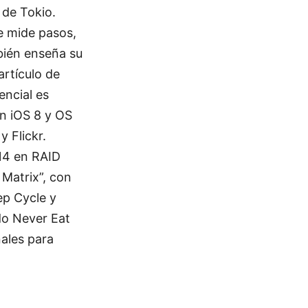
 de Tokio.
ue mide pasos,
bién enseña su
artículo de
encial es
n iOS 8 y OS
 Flickr.
14 en RAID
Matrix”, con
p Cycle y
do Never Eat
nales para