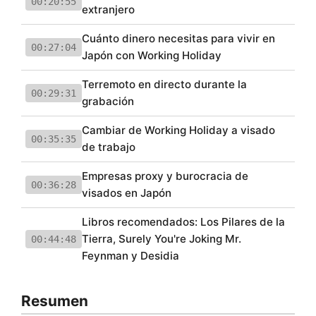
00:20:55
extranjero
Cuánto dinero necesitas para vivir en
00:27:04
Japón con Working Holiday
Terremoto en directo durante la
00:29:31
grabación
Cambiar de Working Holiday a visado
00:35:35
de trabajo
Empresas proxy y burocracia de
00:36:28
visados en Japón
Libros recomendados: Los Pilares de la
Tierra, Surely You're Joking Mr.
00:44:48
Feynman y Desidia
Resumen