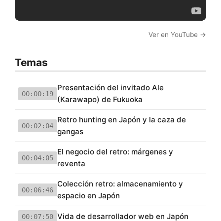
Ver en YouTube →
Temas
Presentación del invitado Ale
00:00:19
(Karawapo) de Fukuoka
Retro hunting en Japón y la caza de
00:02:04
gangas
El negocio del retro: márgenes y
00:04:05
reventa
Colección retro: almacenamiento y
00:06:46
espacio en Japón
Vida de desarrollador web en Japón
00:07:50